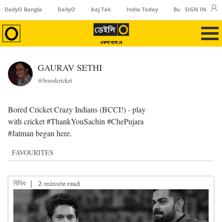
DailyO Bangla
DailyO
Aaj Tak
India Today
Business Today
SIGN IN
একলা বলো রে
GAURAV SETHI
@boredcricket
Bored Cricket Crazy Indians (BCCI!) - play
with cricket #ThankYouSachin #ChePujara
#Jatman began here.
FAVOURITES
বিবিধ
|
2-minute read