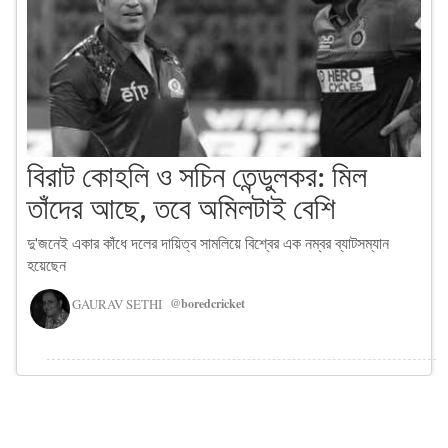
বিরাট কোহলি ও সচিন তেন্ডুলকর: মিল
তাঁদের আছে, তবে অমিলটাই বেশি
দু'জনেই একার কাঁধে দলের দায়িত্ব সামলিয়ে বিশ্বের এক নম্বর ব্যাটসম্যান
হয়েছেন
GAURAV SETHI
@boredcricket