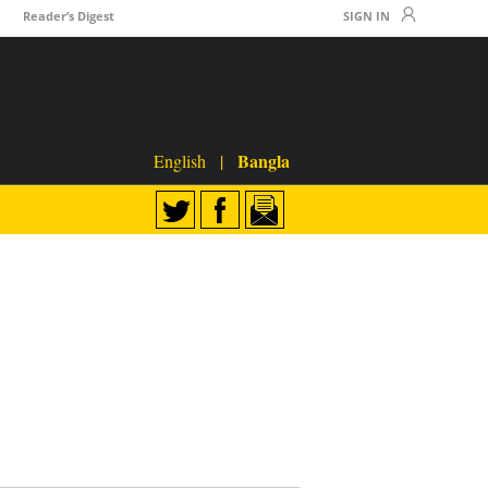
Reader’s Digest
SIGN IN
Bangla
English
|