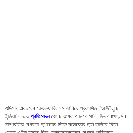
ওদিকে, এবছরের ফেব্রুয়ারির ১১ তারিখে প্রকাশিত "আউটলুক
প্রতিবেদন
ইন্ডিয়া"র এক
থেকে আমরা জানতে পারি, উত্তরাখণ্ডের
সাম্প্রতিক বিপর্যয়ে দুর্গতদের দিকে সাহায্যের হাত বাড়িয়ে দিতে
খালসা এইড তাদের কিছু স্বেচ্ছাসেবকদের সেখানে পাঠিয়েছে।