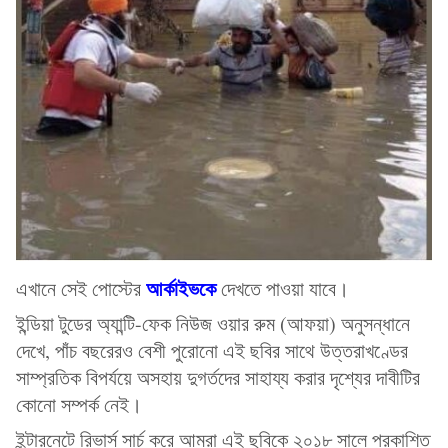
আর্কাইভকে
এখানে সেই পোস্টের
দেখতে পাওয়া যাবে।
ইন্ডিয়া টুডের অ্যান্টি-ফেক নিউজ ওয়ার রুম (আফয়া) অনুসন্ধানে
দেখে, পাঁচ বছরেরও বেশী পুরোনো এই ছবির সাথে উত্তরাখণ্ডের
সাম্প্রতিক বিপর্যয়ে অসহায় দুগর্তদের সাহায্য করার দৃশ্যের দাবীটির
কোনো সম্পর্ক নেই।
ইন্টারনেটে রিভার্স সার্চ করে আমরা এই ছবিকে ২০১৮ সালে প্রকাশিত