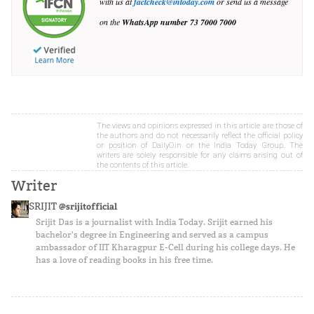
with us at
factcheck@intoday.com
or send us a message
on the
WhatsApp number
73 7000 7000
The views and opinions expressed in this article are those of
the authors and do not necessarily reflect the official policy
or position of DailyO.in or the India Today Group. The
writers are solely responsible for any claims arising out of
the contents of this article.
Writer
SRIJIT
@srijitofficial
Srijit Das is a journalist with India Today. Srijit earned his
bachelor's degree in Engineering and served as a campus
ambassador of IIT Kharagpur E-Cell during his college days. He
has a love of reading books in his free time.