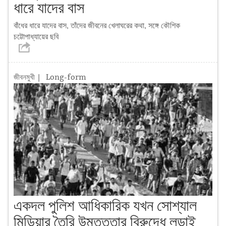
ধারে যাদের বাস
বাঁধের ধারে যাদের বাস, তাঁদের জীবনের খেলাঘরের কথা, সঙ্গে কৌশিক
চট্টোপাধ্যায়ের ছবি
জীবনমুখী
| Long-form
একদল পুলিশ আধিকারিক যখন সোশ্যাল
মিডিয়ার তৈরি উন্মত্ততার বিরুদ্ধে লড়াই