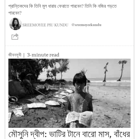
প্রান্তিকদের কি তিনি মূল ধারায় ফেরাতে পারবেন? তিনি কি নজির গড়তে
পারবেন?
SREEMOYEE PIU KUNDU
@sreemoyeekundu
জীবনমুখী
| 3-minute read
মৌসুনি দ্বীপ: ভাটির টানে বারো মাস, বাঁধের