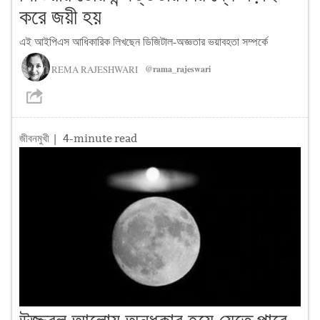
করে জয়ী হয়
এই আইপিএস আধিকারিক লিখছেন ডিজিটাল-অজ্ঞতার ভয়াবহতা সম্পর্কে
REMA RAJESHWARI
@rama_rajeswari
জীবনমুখী
| 4-minute read