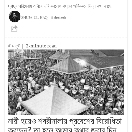
স্বাস্থ্য পরিষেবায় এগিয়ে দাবি করলেও বাস্তব অভিজ্ঞতা ভিন্ন কথা বলছে
SHUJA-UL-HAQ
@shujauh
জীবনমুখী
| 2-minute read
নারী হয়েও শবরীমালায় প্রবেশের বিরোধিতা
করছেন? তা হলে আমার কথার জবাব দিন