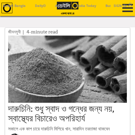
DailyO Bangla
DailyO
Aaj Tak
India Today
Business Today
SIGN IN
একলা বলো রে
জীবনমুখী
| 4-minute read
দারুচিনি: শুধু স্বাদ ও গন্ধের জন্য নয়,
স্বাস্থ্যের বিচারেও অপরিহার্য
সকালে এক কাপ চায়ে দারুচিনি মিশিয়ে খান, সারাদিন তরতাজা থাকবেন