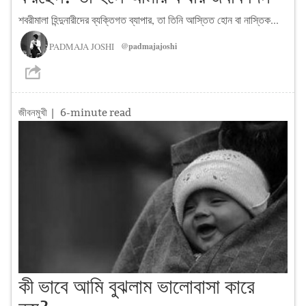
শবরীমালা হিন্দুনারীদের ব্যক্তিগত ব্যাপার, তা তিনি আস্তিত হোন বা নাস্তিক...
PADMAJA JOSHI
@padmajajoshi
জীবনমুখী
| 6-minute read
কী ভাবে আমি বুঝলাম ভালোবাসা কারে