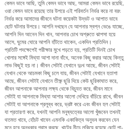
কেমন ভাবে আছি, তুমি কেমন ভাবে আছ, আমরা কেমন ভাবে রয়েছি,
ওরা কেমন ভাবে রয়েছে তার উপরে এই পরিবর্তন নির্ভর করে না বরং
নির্ভর করে আমাদের জীবনে ঘটনা কয়েকটা উদ্ভট ও আপাত ভাবে
ছোট ঘটনার উপরে। আপনি দখছেন যে আপনার স্বপ্ন ভেঙে যাচ্ছে,
আপনি দিন আনেন দিন খান, আপনার চোখ অশ্রুতে ঝাপসা হয়ে
আসে, ঘুমের ঘোরে আপনি হাঁটতে থাকেন, একদিন প্রতিদিন।
প্রতিটি পদক্ষেপেই পরীক্ষার মুখে পড়তে হয়, প্রতিটি দিনই চোখ
খোলার সঙ্গেই মিথ্যা আশা দানা বাঁধে, অনেক কিছু করার আছে কিন্তু
লাভ কিছুই হয় না। জীবন সেটাই যেখানে দুঃখ আছে, জীবন সেটাই
যেখান থেকে আচমকা কিছু চলে যায়, জীবন সেটাই যেখানে হতাশা
আছে, জীবন সেটাই যেখানে তীক্ষ্ণ ছুরি দিয়ে কেউ ছুরিকাঘাত করে,
জীবন আপনাকে আপনার লক্ষ্য থেকে বিচ্যুত করে, জীবন মানে
সেটাই যা আপনাকে মিথ্যা আশার আলো দেখিয়ে বাঁচিয়ে রাখে, জীবন
সেটাই যা আপনাকে প্রলুব্ধ করে, ভ্রষ্ট করে এবং জীবন হল সেটাই
যা প্রতারণা করে, যখনই আপনি মনুষ্যত্বের আলো খুঁজবেন তখনই
থতমত খাবে, হোঁচট খাবেন এমনকি একাকিত্ব অনুভব করবেন যেন
মনে হবে অন্ধকার গ্রাস করছে, খাটের নীচে লুকিয়ে রয়েছে ছোট পা-