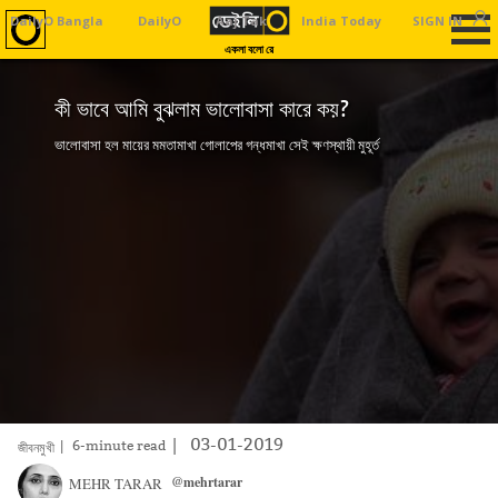
DailyO Bangla
DailyO
Aaj Tak
India Today
SIGN IN
Business To
একলা বলো রে
কী ভাবে আমি বুঝলাম ভালোবাসা কারে কয়?
ভালোবাসা হল মায়ের মমতামাখা গোলাপের গন্ধমাখা সেই ক্ষণস্থায়ী মুহূর্ত
|
03-01-2019
| 6-minute read
জীবনমুখী
@mehrtarar
MEHR TARAR