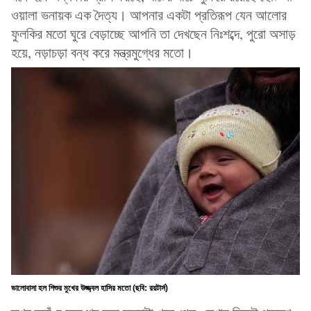
ওয়ালা ভনায়ক এক দৈত্য। আপনার একটা প্রতিরূপ যেন আলোর
ফুলকির মতো ঘুরে বেড়াচ্ছে আপনি তা দেখছেন নিঃশব্দে, পুরো অসাড়
হয়ে, নড়াচড়া বন্ধ করে মন্ত্রমুগ্ধের মতো।
ভালোবাসা হল শিশুর মুখের উজ্জ্বল হাসির মতো (ছবি: রয়টার্স)