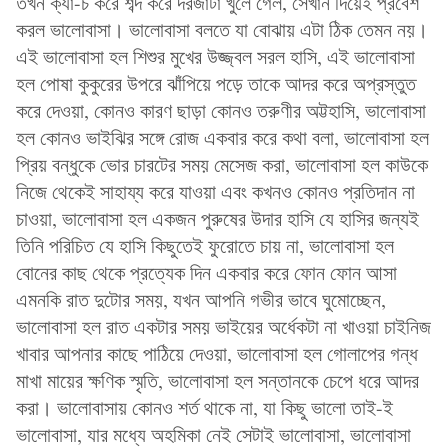
তখন ক্যাঁ-চ করে শব্দ করে দরজাটা খুলে গেল, সেখান দিয়েই প্রবেশ
করল ভালোবাসা। ভালোবাসা বলতে যা বোঝায় এটা ঠিক তেমন নয়।
এই ভালোবাসা হল শিশুর মুখের উজ্জ্বল সরল হাসি, এই ভালোবাসা
হল পোষা কুকুরের উপরে ঝাঁপিয়ে পড়ে তাকে আদর করে অপ্রস্তুত
করে দেওয়া, কোনও কারণ ছাড়া কোনও তরুণীর অট্টহাসি, ভালোবাসা
হল কোনও ভাইঝির সঙ্গে রোজ একবার করে কথা বলা, ভালোবাসা হল
প্রিয় বন্ধুকে ভোর চারটের সময় মেসেজ করা, ভালোবাসা হল কাউকে
নিজে থেকেই সাহায্য করে যাওয়া এবং কখনও কোনও প্রতিদান না
চাওয়া, ভালোবাসা হল একজন পুরুষের উদার হাসি যে হাসির জন্যই
তিনি পরিচিত যে হাসি কিছুতেই ফুরোতে চায় না, ভালোবাসা হল
বোনের কাছ থেকে প্রত্যেক দিন একবার করে ফোন ফোন আসা
এমনকি রাত দুটোর সময়, যখন আপনি গভীর ভাবে ঘুমোচ্ছেন,
ভালোবাসা হল রাত একটার সময় ভাইয়ের অর্ধেকটা না খাওয়া চাইনিজ
খাবার আপনার কাছে পাঠিয়ে দেওয়া, ভালোবাসা হল গোলাপের গন্ধ
মাখা মায়ের ক্ষণিক স্মৃতি, ভালোবাসা হল সন্তানকে চেপে ধরে আদর
করা। ভালোবাসায় কোনও শর্ত থাকে না, যা কিছু ভালো তাই-ই
ভালোবাসা, যার মধ্যে অহমিকা নেই সেটাই ভালোবাসা, ভালোবাসা