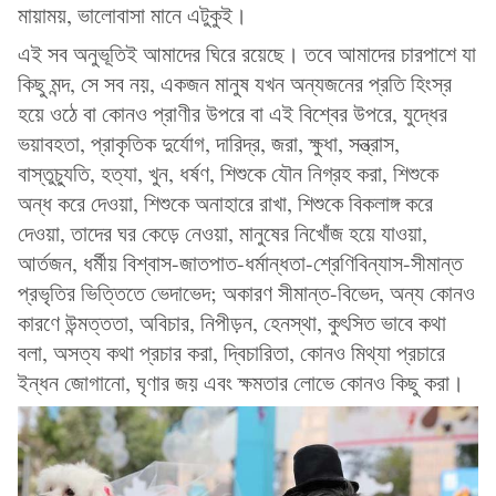
মায়াময়, ভালোবাসা মানে এটুকুই।
এই সব অনুভূতিই আমাদের ঘিরে রয়েছে। তবে আমাদের চারপাশে যা
কিছু মন্দ, সে সব নয়, একজন মানুষ যখন অন্যজনের প্রতি হিংস্র
হয়ে ওঠে বা কোনও প্রাণীর উপরে বা এই বিশ্বের উপরে, যুদ্ধের
ভয়াবহতা, প্রাকৃতিক দুর্যোগ, দারিদ্র, জরা, ক্ষুধা, সন্ত্রাস,
বাস্তুচ্যুতি, হত্যা, খুন, ধর্ষণ, শিশুকে যৌন নিগ্রহ করা, শিশুকে
অন্ধ করে দেওয়া, শিশুকে অনাহারে রাখা, শিশুকে বিকলাঙ্গ করে
দেওয়া, তাদের ঘর কেড়ে নেওয়া, মানুষের নিখোঁজ হয়ে যাওয়া,
আর্তজন, ধর্মীয় বিশ্বাস-জাতপাত-ধর্মান্ধতা-শ্রেণিবিন্যাস-সীমান্ত
প্রভৃতির ভিত্তিতে ভেদাভেদ; অকারণ সীমান্ত-বিভেদ, অন্য কোনও
কারণে উন্মত্ততা, অবিচার, নিপীড়ন, হেনস্থা, কুৎসিত ভাবে কথা
বলা, অসত্য কথা প্রচার করা, দ্বিচারিতা, কোনও মিথ্যা প্রচারে
ইন্ধন জোগানো, ঘৃণার জয় এবং ক্ষমতার লোভে কোনও কিছু করা।