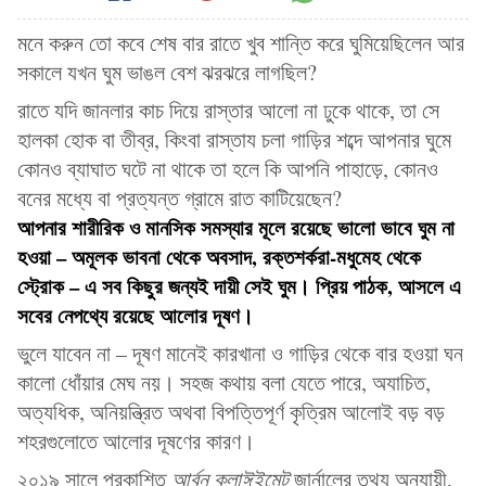
মনে করুন তো কবে শেষ বার রাতে খুব শান্তি করে ঘুমিয়েছিলেন আর
সকালে যখন ঘুম ভাঙল বেশ ঝরঝরে লাগছিল?
রাতে যদি জানলার কাচ দিয়ে রাস্তার আলো না ঢুকে থাকে, তা সে
হালকা হোক বা তীব্র, কিংবা রাস্তায চলা গাড়ির শব্দে আপনার ঘুমে
কোনও ব্যাঘাত ঘটে না থাকে তা হলে কি আপনি পাহাড়ে, কোনও
বনের মধ্যে বা প্রত্যন্ত গ্রামে রাত কাটিয়েছেন?
আপনার শারীরিক ও মানসিক সমস্যার মূলে রয়েছে ভালো ভাবে ঘুম না
হওয়া – অমূলক ভাবনা থেকে অবসাদ, রক্তশর্করা-মধুমেহ থেকে
স্ট্রোক – এ সব কিছুর জন্যই দায়ী সেই ঘুম। প্রিয় পাঠক, আসলে এ
সবের নেপথ্যে রয়েছে আলোর দূষণ।
ভুলে যাবেন না – দূষণ মানেই কারখানা ও গাড়ির থেকে বার হওয়া ঘন
কালো ধোঁয়ার মেঘ নয়। সহজ কথায় বলা যেতে পারে, অযাচিত,
অত্যধিক, অনিয়ন্ত্রিত অথবা বিপত্তিপূর্ণ কৃত্রিম আলোই বড় বড়
শহরগুলোতে আলোর দূষণের কারণ।
২০১৯ সালে প্রকাশিত
আর্বন ক্লাঈইমেট
জার্নালের তথ্য অনুযায়ী,