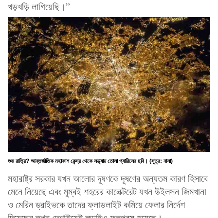
খড়খড়ি লাগিয়েছি।”
শুভ রাত্রি? আন্তর্জাতিক মহাকাশ কেন্দ্র থেকে সন্ধ্যায় তোলা প্যারিসের ছবি। (সূত্র: নাসা)
মহারাষ্ট্র সরকার যখন আলোর দূষণকে দূষণের অন্যতম কারণ হিসাবে
মেনে নিয়েছে এবং মুম্বই শহরের কালেক্টরেট যখন উইলসন জিমখানা
ও মেরিন ড্রাইভকে তাদের ফ্লাডলাইট কমিয়ে ফেলার নির্দেশ
দিয়েছেন তখন দেশাইয়েই লড়াইও ফলপ্রসূ হয়েছে।