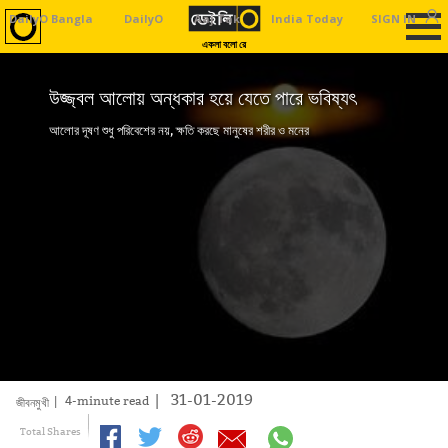
DailyO Bangla
DailyO
Aaj Tak
India Today
SIGN IN
Business To
একলা বলো রে
উজ্জ্বল আলোয় অন্ধকার হয়ে যেতে পারে ভবিষ্যৎ
আলোর দূষণ শুধু পরিবেশের নয়, ক্ষতি করছে মানুষের শরীর ও মনের
|
31-01-2019
| 4-minute read
জীবনমুখী
Total Shares