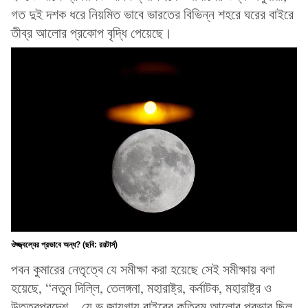
গত দুই দশক ধরে নিয়মিত ভাবে ভারতের বিভিন্ন শহরে ঘরের বাইরে
তীব্র আলোর প্রকোপ বৃদ্ধি পেয়েছে।
ঔজ্জ্বল্যের প্রভাবে অন্ধ? (ছবি: রয়টার্স)
পবন কুমারের নেতৃত্বে যে সমীক্ষা করা হয়েছে সেই সমীক্ষায় বলা
হয়েছে, “নতুন দিল্লি, তেলঙ্গনা, মহারাষ্ট্র, কর্নাটক, মহারাষ্ট্র ও
উত্তরপ্রদেশ – যে ভ জায়গায় বাইরের কৃত্রিম আলোর প্রভাব ছিল,