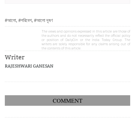
#আলো
,
#পরিবেশ
,
#আলো দূষণ
The views and opinions expressed in this article are those of
the authors and do not necessarily reflect the official policy
or position of DailyO.in or the India Today Group. The
writers are solely responsible for any claims arising out of
the contents of this article.
Writer
RAJESHWARI GANESAN
COMMENT