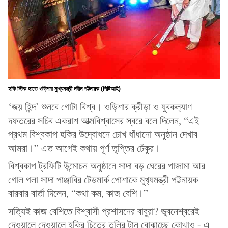
হকি স্টিক হাতে ওড়িশার মুখ্যমন্ত্রী নবীন পট্টনায়ক (পিটিআই)
‘জয় হিন্দ’ শুনবে গোটা বিশ্ব। ওড়িশার ক্রীড়া ও যুবকল‍্যাণ
দফতরের সচিব একরাশ আত্মবিশ্বাসের স্বরে বলে দিলেন, “এই
প্রথম বিশ্বকাপ হকির উদ্বোধনে চোখ ধাঁধানো অনুষ্ঠান দেখাব
আমরা।” এত আগেই কথায় পূর্ণ তৃপ্তির ঢেঁকুর।
বিশ্বকাপ ট্রফিটি উন্মোচন অনুষ্ঠানে সাদা বড় ঘেরের পাজামা আর
গোল গলা সাদা পাঞ্জাবির টেডমার্ক পোশাকে মুখ‍্যমন্ত্রী পট্টনায়ক
বারবার বার্তা দিলেন, “কথা কম, কাজ বেশি।”
সত্যিই কাজ বেশিতে বিশ্বাসী প্রশাসনের বাবুরা? ভুবনেশ্বরেই
দেওয়ালে দেওয়ালে হকির চিত্রে তুলির টান বোঝাচ্ছে কোথাও - এ