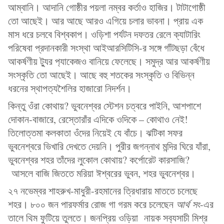
আম্বানি। আদানি গোষ্ঠীর পয়লা নম্বর কর্তাও হাজির। টাটাগোষ্ঠী
তো আছেই। আর আছে আরও এগিয়ে চলার ভাবনা। প্রায় এক
মাস ধরে চলবে বিশ্বকাপ। ওড়িশা পর্যটন দফতর রেলে ক্যাটারিং
পরিষেবা প্রদানকারী সংস্থা আইআরসিটিসি-র সঙ্গে গাঁটছড়া বেঁধে
আকর্ষণীয় ট‍্যুর প‍্যাকেজও বানিয়ে ফেলেছে। সমুদ্র আর আকর্ষণীয়
সংস্কৃতি তো আছেই। আছে বহু শতকের সংস্কৃতি ও বিভিন্ন
ধরনের স্থাপত্যশৈলির হাজারো নিদর্শন।
কিন্তু ওঁরা কোথায়? ভুবনেশ্বর স্টেশন চত্বরে পাইনি, আশপাশে
দোকান-বাজারে, রেস্তোরাঁর এদিকে ওদিকে – কোথাও নেই!
তিলোত্তমা কলকাতা ওঁদের নিয়েই যে বাঁচে। ঝটিকা সফর
ভুবনেশ্বরে ভিখারি দেখতে দেয়নি। পুরীর জগন্নাথ মন্দির ঘিরে যাঁরা,
ভুবনেশ্বর শহর তাঁদের লুকোল কোথায়? কর্পোরেট কারসাজি?
আসলে বাজি জিততে মরিয়া ঈশ্বরের ভুবন, শহর ভুবনেশ্বর।
২৭ নভেম্বর শাহরুখ-মাধুরী-রহমানের ত্রিধারায় মাততে চলেছে
শহর। ৮০০ জন পারফর্মার রোজ গা গরম করে চলেছেন
আর্থ সং
-এর
তালে থিম ফুটিয়ে তুলতে। জনপ্রিয় ওড়িয়া নায়ক সব‍্যসাচী মিশ্র