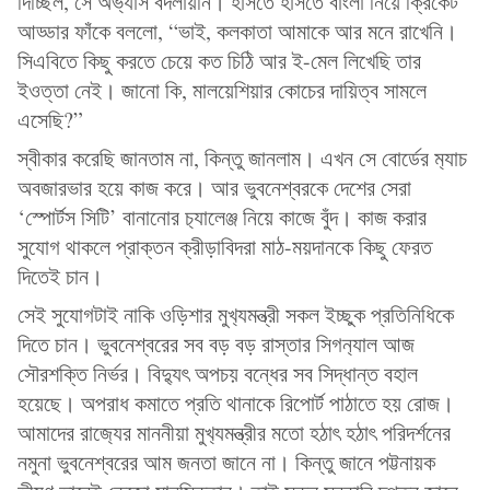
দিচ্ছিল, সে অভ‍্যাস বদলায়নি। হাসতে হাসতে বাংলা নিয়ে ক্রিকেট
আড্ডার ফাঁকে বললো, “ভাই, কলকাতা আমাকে আর মনে রাখেনি।
সিএবিতে কিছু করতে চেয়ে কত চিঠি আর ই-মেল লিখেছি তার
ইওত্তা নেই। জানো কি, মালয়েশিয়ার কোচের দায়িত্ব সামলে
এসেছি?”
স্বীকার করেছি জানতাম না, কিন্তু জানলাম। এখন সে বোর্ডের ম‍্যাচ
অবজারভার হয়ে কাজ করে। আর ভুবনেশ্বরকে দেশের সেরা
‘স্পোর্টস সিটি’ বানানোর চ‍্যালেঞ্জ নিয়ে কাজে বুঁদ। কাজ করার
সুযোগ থাকলে প্রাক্তন ক্রীড়াবিদরা মাঠ-ময়দানকে কিছু ফেরত
দিতেই চান।
সেই সুযোগটাই নাকি ওড়িশার মুখ‍্যমন্ত্রী সকল ইচ্ছুক প্রতিনিধিকে
দিতে চান। ভুবনেশ্বরের সব বড় বড় রাস্তার সিগন‍্যাল আজ
সৌরশক্তি নির্ভর। বিদ্যুৎ অপচয় বন্ধের সব সিদ্ধান্ত বহাল
হয়েছে। অপরাধ কমাতে প্রতি থানাকে রিপোর্ট পাঠাতে হয় রোজ।
আমাদের রাজ‍্যের মাননীয়া মুখ‍্যমন্ত্রীর মতো হঠাৎ হঠাৎ পরিদর্শনের
নমুনা ভুবনেশ্বরের আম জনতা জানে না। কিন্তু জানে পট্টনায়ক