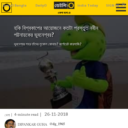
DailyO Bangla
DailyO
Aaj Tak
India Today
SIGN IN
Business To
একলা বলো রে
হকি বিশ্বকাপের আয়োজনে কতটা প্রস্তুত নবীন
পট্টনায়কের ভুবনেশ্বর?
ভুবনেশ্বর শহর তাঁদের লুকোল কোথায়? কর্পোরেট কারসাজি?
|
26-11-2018
| 4-minute read
খেলা
@dg_1965
DIPANKAR GUHA