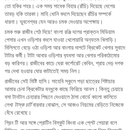
তো হকির শহর। এক সময় সাবেক বিহার (রাঁচি) দিয়েছে দেশের
তাবড় হকি তারকা। মাহি ধোনি বদলে দিয়েছেন রাঁচির সম্পর্কে
ধারনা। ভুবনেশ্বর যেন আরও চমক দেওয়ার অপেক্ষায়।
চমক শুরু রাজীব শেঠ দিয়ে! বাংলা রঞ্জি দলের প্রাক্তন মিডিয়াম
পেসার এখন ওড়িশার বদলে যাওয়া খেলোয়ারি অন‍্যতম খিলাড়ি।
দিল্লিতে বেড়ে ওঠা ওড়িশা আর বাংলায় দাপটে ক্রিকেট খেলার সুবাদে
টাটার কর্মী। টাটা আবার ওড়িশার ব‍্যবসা আর খেলার পরিকাঠামোর
বড় কারিগর। রাজীবের কাচে ঘেরা কর্পোরেট কেবিন, প্রায় দেড় দশক
পর দেখা হওয়ার ঘোর কাটাতেই সময় নিল।
রাজীবের সেই মিষ্টি হাসি। সাহেবি স্কুলে পড়া ছাত্রের শিষ্টাচার
আমার চেনা ক্রিকেটার বন্ধুকে কাছে ফিরিয়ে আনল। কিন্তু চেয়ারে
বসা টানটান চেহারার পিছনে দেওয়ালে ঠাসা বোর্ডে কালো কালিতে
লেখা
টাস্ক চার্ট
বারবার বোঝাল, সে আজও নিয়মের বেড়িতে নিজেকে
বেঁধে রেখেছে।
গ্রিন টি আর সঙ্গে প্রোটিন বিস্কুট কিংবা এক প্লেট পেয়ারা বলে