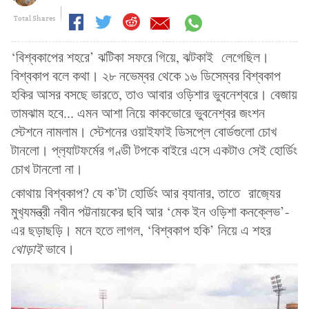
Total Shares
‘বিশ্বকাপের শহরে’ ঝটিকা সফরে গিয়ে, ঝটকাই লেগেছিল।
বিশ্বকাপ বলে কথা। ২৮ নভেম্বর থেকে ১৬ ডিসেম্বর বিশ্বকাপ
হকির আসর বসছে ভারতে, তাও আবার ওড়িশার ভুবনেশ্বরে। বেজায়
তামঝাম হবে... এমন আশা নিয়ে কাকভোরে ভুবনেশ্বর জংশন
স্টেশনে নামলাম। স্টেশনের ওয়াইফাই ডিসপ্লে বোর্ডগুলো চোখ
টানলো। প্ল‍্যাটফর্মের গণ্ডী টপকে বাইরে এসে একটাও সেই হোর্ডিং
চোখ টানলো না।
কোথায় বিশ্বকাপ? যে ক’টা হোর্ডিং আর ব‍্যানার, তাতে রাজ‍্যের
মুখ‍্যমন্ত্রী নবীন পট্টনায়কের ছবি আর ‘মেক ইন ওড়িশা কনক্লেভ’-
এর ছড়াছড়ি। মনে হতে লাগল, ‘বিশ্বকাপ হকি’ নিয়ে এ শহর
থোড়াই
ভাবে।