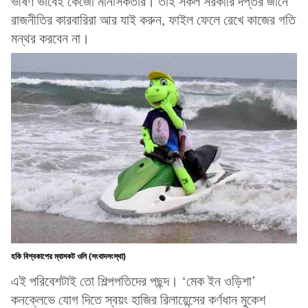
ভীষণ ভাবেই কেজো মানসিকতার। তাই সকল সরকারি দপ্তর জানে
রাজনীতির কারবারিরা আর যাই করুন, ফাইল ফেলে রেখে কাজের গতি
মন্থর করবেন না।
হকি বিশ্বকাপের ম্যাসকট ওলি (সংবাদসংস্থা)
এই পরিবেশটাই তো শিল্পপতিদের পছন্দ। ‘মেক ইন ওড়িশা’
কনক্লেভে যোগ দিতে স্বয়ং হাজির রিলায়েন্সের কর্ণধান মুকেশ