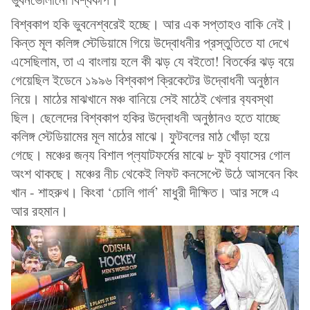
বিশ্বকাপ হকি ভুবনেশ্বরেই হচ্ছে। আর এক সপ্তাহও বাকি নেই।
কিন্ত মূল কলিঙ্গ স্টেডিয়ামে গিয়ে উদ্বোধনীর প্রস্তুতিতে যা দেখে
এসেছিলাম, তা এ বাংলায় হলে কী ঝড় যে বইতো! বিতর্কের ঝড় বয়ে
গেয়েছিল ইডেনে ১৯৯৬ বিশ্বকাপ ক্রিকেটের উদ্বোধনী অনুষ্ঠান
নিয়ে। মাঠের মাঝখানে মঞ্চ বানিয়ে সেই মাঠেই খেলার ব‍্যবস্থা
ছিল। ছেলেদের বিশ্বকাপ হকির উদ্বোধনী অনুষ্ঠানও হতে যাচ্ছে
কলিঙ্গ স্টেডিয়ামের মূল মাঠের মাঝে। ফুটবলের মাঠ খোঁড়া হয়ে
গেছে। মঞ্চের জন‍্য বিশাল প্ল‍্যাটফর্মের মাঝে ৮ ফুট ব‍্যাসের গোল
অংশ থাকছে। মঞ্চের নীচ থেকেই লিফট কনসেপ্টে উঠে আসবেন কিং
খান - শাহরুখ। কিংবা ‘চোলি গার্ল’ মাধুরী দীক্ষিত। আর সঙ্গে এ
আর রহমান।