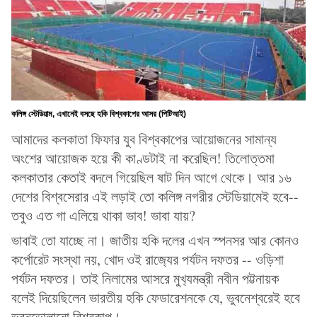
কলিঙ্গ স্টেডিয়াম, এখানেই বসছে হকি বিশ্বকাপের আসর (পিটিআই)
আমাদের কলকাতা ফিফার যুব বিশ্বকাপের আয়োজনের সামান্য
অংশের আয়োজক হয়ে কী কাণ্ডটাই না করেছিল! তিলোত্তমা
কলকাতার কেতাই বদলে গিয়েছিল ষাট দিন আগে থেকে। আর ১৬
দেশের বিশ্বসেরার এই লড়াই তো কলিঙ্গ নগরীর স্টেডিয়ামেই হবে--
তবুও এত গা এলিয়ে থাকা ভাব! ভাবা যায়?
ভাবাই তো যাচ্ছে না। জাতীয় হকি দলের এখন স্পনসর আর কোনও
কর্পোরেট সংস্থা নয়, খোদ ওই রাজ‍্যের পর্যটন দফতর -- ওড়িশা
পর্যটন দফতর। তাই নিলামের আসরে মুখ‍্যমন্ত্রী নবীন পট্টনায়ক
বলেই দিয়েছিলেন ভারতীয় হকি ফেডারেশনকে যে, ভুবনেশ্বরেই হবে
ভুবনভোলানো বিশ্বকাপ।