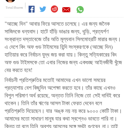
Total Shares
"আচ্ছে দিন" আবার ফিরে আসতে চলেছে। এর জন্য জনৈক
সাজিদকে ধন্যবাদ। হাটে হাঁড়ি ভাঙার জন্য, থুড়ি, প্রত্যর্পণ
সংক্রান্ত দস্তাবেজে তাঁর অতি মূল্যবান সিলমোহরটি মারার জন্য।
এ দেশে কিং অফ গুড টাইমসের হিন্দি সংস্করণকে (আচ্ছে দিন)
হাতিয়ার করে নির্বাচন যুদ্ধ জয় করা যায়। কিন্তু সত্যিকারের কিং
অফ গুড টাইমসকে তো এবার নিজের জন্য একগুচ্ছ আইনজীবী খুঁজে
বের করতে হবে!
নির্বাচনী প্রতিশ্রুতির মতোই আমাদের এখন ভালো সময়ের
প্রত্যাশায় বেশ কিছুদিন অপেক্ষা করতে হবে। তাঁর কাছে এখনও
বিপুল পরিমাণ অর্থ রয়েছে, অন্তত তিনি নিজে তো সেই দাবিই করে
থাকেন। তিনি তাঁর ঋণের আসল টাকা ফেরত দেবেন বলে
প্রতিশ্রুতি দিয়েছেন। যার অঙ্ক নয় নয় করে ৯০০০ কোটি টাকা।
আমাদের মতো সাধারণ মানুষ যার কথা স্বপ্নেও ভাবতে পারি না।
কিন্তু তা বলে তিনি অবশ্য আসলের সঙ্গে সুদটা গুণবেন না। তাই