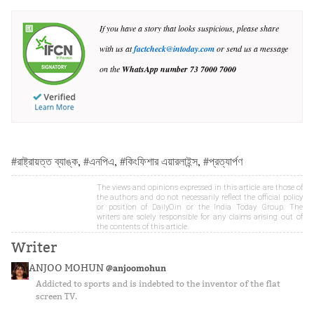
If you have a story that looks suspicious, please share
with us at
factcheck@intoday.com
or send us a message
on the
WhatsApp number
73 7000 7000
#রাষ্ট্রায়ত্ত ব্যাঙ্ক
,
#এনপিএ
,
#কিংফিশার এয়ারলাইন্স
,
#প্রত্যার্পণ
The views and opinions expressed in this article are those of
the authors and do not necessarily reflect the official policy
or position of DailyO.in or the India Today Group. The
writers are solely responsible for any claims arising out of
the contents of this article.
Writer
ANJOO MOHUN
@anjoomohun
Addicted to sports and is indebted to the inventor of the flat
screen TV.