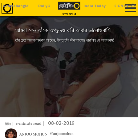
DailyO Bangla
DailyO
Aaj Tak
India Today
SIGN IN
Business To
একলা বলো রে
আমরা কেন তাঁকে অপছন্দও করি আবার ভালোওবাসি
তাঁর চেয়ে অনেক অর্থবান আছেন, কিন্তু তাঁর জীবনযাত্রার ধারাটাই যে অন্যরকম!
|
08-02-2019
| 5-minute read
বিবিধ
@anjoomohun
ANJOO MOHUN