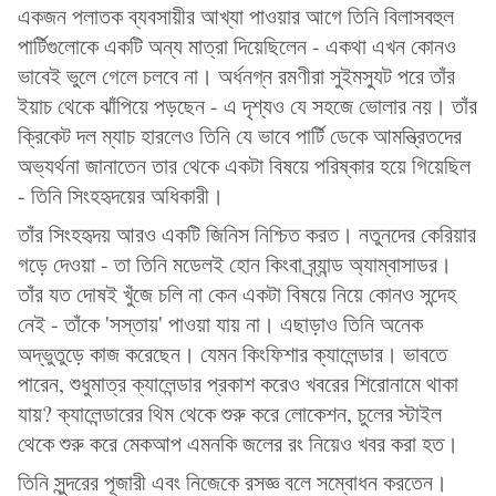
একজন পলাতক ব্যবসায়ীর আখ্যা পাওয়ার আগে তিনি বিলাসবহুল
পার্টিগুলোকে একটি অন্য মাত্রা দিয়েছিলেন - একথা এখন কোনও
ভাবেই ভুলে গেলে চলবে না। অর্ধনগ্ন রমণীরা সুইমস্যুট পরে তাঁর
ইয়াচ থেকে ঝাঁপিয়ে পড়ছেন - এ দৃশ্যও যে সহজে ভোলার নয়। তাঁর
ক্রিকেট দল ম্যাচ হারলেও তিনি যে ভাবে পার্টি ডেকে আমন্ত্রিতদের
অভ্যর্থনা জানাতেন তার থেকে একটা বিষয়ে পরিষ্কার হয়ে গিয়েছিল
- তিনি সিংহহৃদয়ের অধিকারী।
তাঁর সিংহহৃদয় আরও একটি জিনিস নিশ্চিত করত। নতুনদের কেরিয়ার
গড়ে দেওয়া - তা তিনি মডেলই হোন কিংবা ব্র্যান্ড অ্যাম্বাসাডর।
তাঁর যত দোষই খুঁজে চলি না কেন একটা বিষয়ে নিয়ে কোনও সন্দেহ
নেই - তাঁকে 'সস্তায়' পাওয়া যায় না। এছাড়াও তিনি অনেক
অদ্ভুতুড়ে কাজ করেছেন। যেমন কিংফিশার ক্যালেন্ডার। ভাবতে
পারেন, শুধুমাত্র ক্যালেন্ডার প্রকাশ করেও খবরের শিরোনামে থাকা
যায়? ক্যালেন্ডারের থিম থেকে শুরু করে লোকেশন, চুলের স্টাইল
থেকে শুরু করে মেকআপ এমনকি জলের রং নিয়েও খবর করা হত।
তিনি সুন্দরের পূজারী এবং নিজেকে রসজ্ঞ বলে সম্বোধন করতেন।