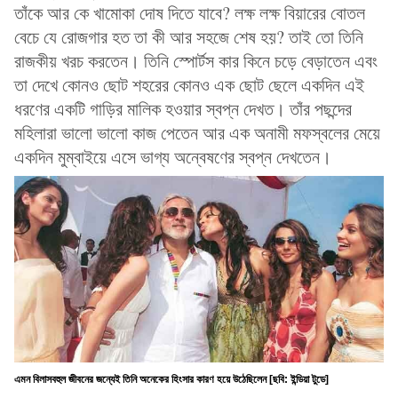
তাঁকে আর কে খামোকা দোষ দিতে যাবে? লক্ষ লক্ষ বিয়ারের বোতল
বেচে যে রোজগার হত তা কী আর সহজে শেষ হয়? তাই তো তিনি
রাজকীয় খরচ করতেন। তিনি স্পোর্টস কার কিনে চড়ে বেড়াতেন এবং
তা দেখে কোনও ছোট শহরের কোনও এক ছোট ছেলে একদিন এই
ধরণের একটি গাড়ির মালিক হওয়ার স্বপ্ন দেখত। তাঁর পছন্দের
মহিলারা ভালো ভালো কাজ পেতেন আর এক অনামী মফস্বলের মেয়ে
একদিন মুম্বাইয়ে এসে ভাগ্য অন্বেষণের স্বপ্ন দেখতেন।
এমন বিলাসবহুল জীবনের জন্যেই তিনি অনেকের হিংসার কারণ হয়ে উঠেছিলেন [ছবি: ইন্ডিয়া টুডে]