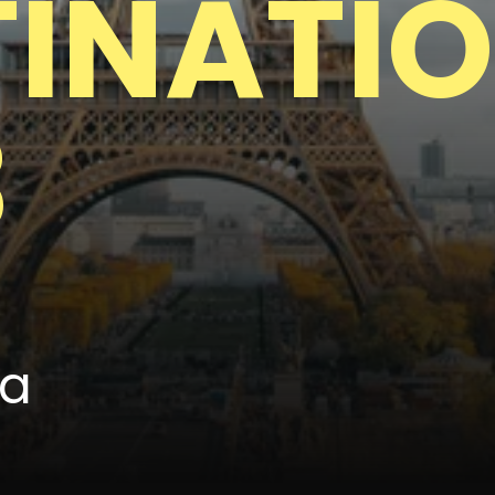
TINATI
3
a