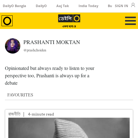
DailyO Bangla
DailyO
Aaj Tak
India Today
Business Today
SIGN IN
একলা বলো রে
PRASHANTI MOKTAN
@prashchoiden
Opinionated but always ready to listen to your
perspective too, Prashanti is always up for a
debate
FAVOURITES
রাজনীতি
|
4-minute read