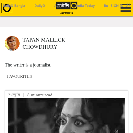
DailyO Bangla
DailyO
Aaj Tak
India Today
Business Today
SIGN IN
একলা বলো রে
TAPAN MALLICK
CHOWDHURY
The writer is a journalist.
FAVOURITES
সংস্কৃতি
|
8-minute read