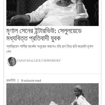
মৃণাল সেনের ইন্টারভিউ: সেলুলয়েডে
মধ্যবিত্ত প্রতিবাদী যুবক
গ্যাব্রিয়েল গার্সিয়া মার্কেজ অনুরোধ করলেও তাঁর গল্প নিয়ে ছবি করেননি মৃণাল
সেন
TAPAN MALLICK CHOWDHURY
রাজনীতি
|
8-minute read