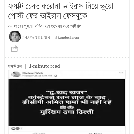
ফ্যাক্ট চেক: করোনা ভাইরাস নিয়ে ভুয়ো
পোস্ট ফের ভাইরাল ফেসবুকে
নয় বছরের পুরনো ভিডিও ভুল তথ্যের সঙ্গে ভাইরাল
CHAYAN KUNDU
@kunduchayan
ফ্যাক্ট চেক
| 1-minute read