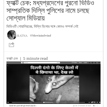
ফ্যাক্ট চেক: মধ্যপ্রদেশের পুরনো ভিডিও
সাম্প্রতিক দিল্লি পুলিশের নামে চলছে
সোশ্যাল মিডিয়ায়
ভিডিওটি গোয়ালিয়রের, দিল্লি হিংসার সঙ্গে কোনও সম্পর্ক নেই
RATNA
@blowinindwind
ফ্যাক্ট চেক
| 1-minute read