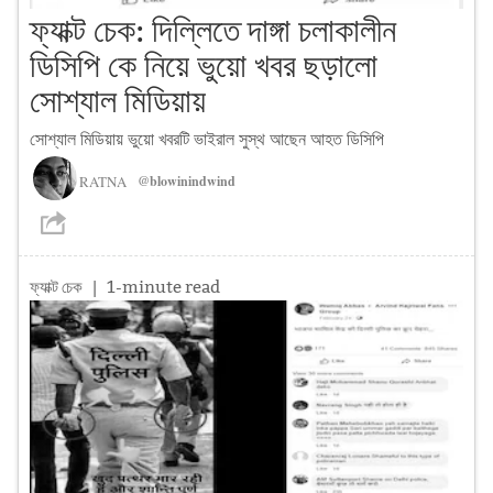
ফ্যাক্ট চেক: দিল্লিতে দাঙ্গা চলাকালীন
ডিসিপি কে নিয়ে ভুয়ো খবর ছড়ালো
সোশ্যাল মিডিয়ায়
সোশ্যাল মিডিয়ায় ভুয়ো খবরটি ভাইরাল সুস্থ আছেন আহত ডিসিপি
RATNA
@blowinindwind
ফ্যাক্ট চেক
| 1-minute read