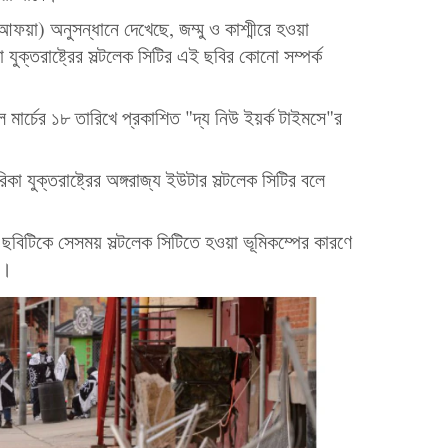
 (আফয়া) অনুসন্ধানে দেখেছে, জম্মু ও কাশ্মীরে হওয়া
যুক্তরাষ্ট্রের সল্টলেক সিটির এই ছবির কোনো সম্পর্ক
লে মার্চের ১৮ তারিখে প্রকাশিত "দ্য নিউ ইয়র্ক টাইমসে"র
 যুক্তরাষ্ট্রের অঙ্গরাজ্য ইউটার সল্টলেক সিটির বলে
ছবিটিকে সেসময় সল্টলেক সিটিতে হওয়া ভূমিকম্পের কারণে
য়।