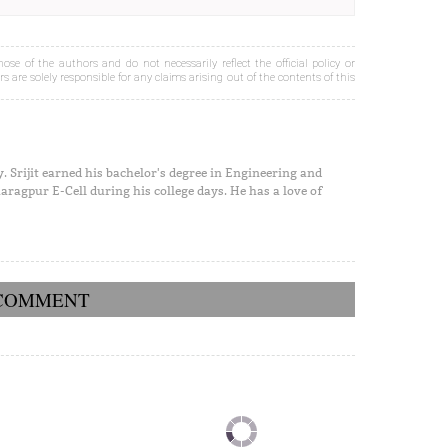
ose of the authors and do not necessarily reflect the official policy or
s are solely responsible for any claims arising out of the contents of this
ay. Srijit earned his bachelor's degree in Engineering and
ragpur E-Cell during his college days. He has a love of
COMMENT