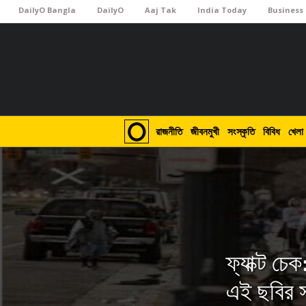
DailyO Bangla
DailyO
Aaj Tak
India Today
Business
রাজনীতি
জীবনমুখী
সংস্কৃতি
বিবিধ
খেলা
ফ্যাক্ট চে
এই ছবির স