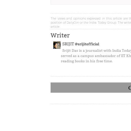
The views and opinions expressed in this article are th
position of DailyO.in or the India Today Group. The writer
article.
Writer
SRIJIT
@srijitofficial
Srijit Das is a journalist with India Tod
served as a campus ambassador of IIT Kha
reading books in his free time.