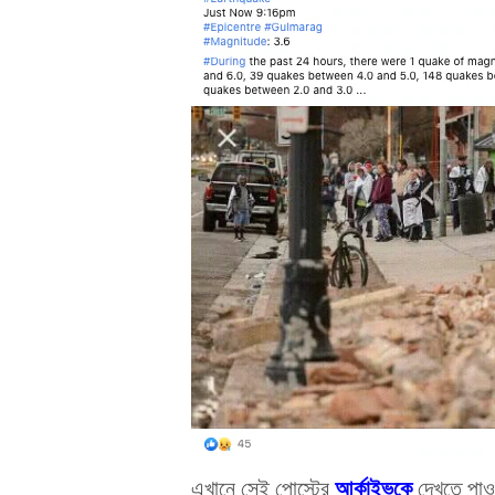
আর্কাইভকে
এখানে সেই পোস্টের
দেখতে পাও