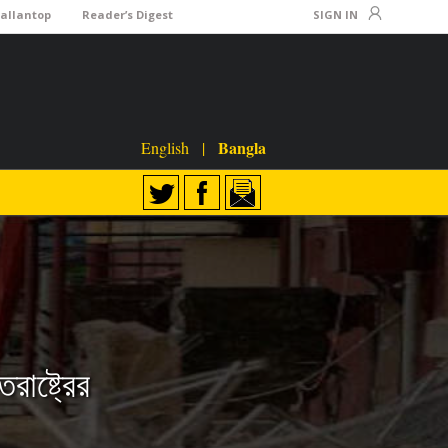
Lallantop
Reader’s Digest
SIGN IN
Bangla
English
|
রাষ্ট্রের