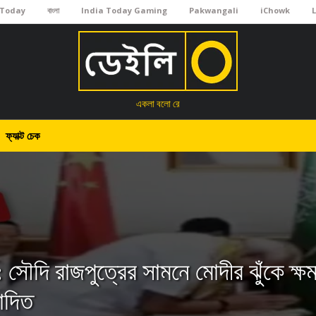
 Today
বাংলা
India Today Gaming
Pakwangali
iChowk
একলা বলো রে
ফ্যাক্ট চেক
ক: সৌদি রাজপুত্রের সামনে মোদীর ঝুঁকে ক্ষ
পাদিত