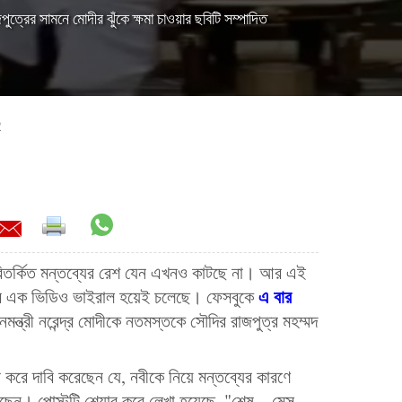
জপুত্রের সামনে মোদীর ঝুঁকে ক্ষমা চাওয়ার ছবিটি সম্পাদিত
2
র বিতর্কিত মন্তব্যের রেশ যেন এখনও কাটছে না। আর এই
এ বার
 পর এক ভিডিও ভাইরাল হয়েই চলেছে। ফেসবুকে
ন্ত্রী নরেন্দ্র মোদীকে নতমস্তকে সৌদির রাজপুত্র মহম্মদ
 করে দাবি করেছেন যে, নবীকে নিয়ে মন্তব্যের কারণে
েছেন। পোস্টটি শেয়ার করে লেখা হয়েছে, "শেষ... মেস...