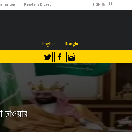
Lallantop
Reader’s Digest
SIGN IN
Bangla
English
|
মা চাওয়ার