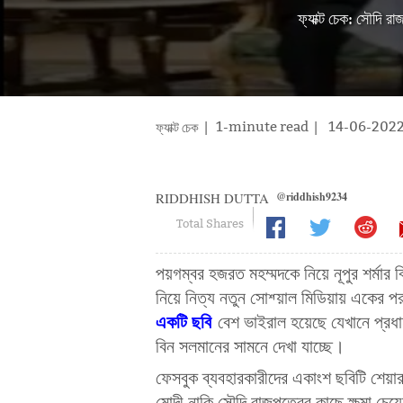
ফ্যাক্ট চেক: সৌদি রা
| 1-minute read
|
14-06-202
ফ্যাক্ট চেক
RIDDHISH DUTTA
@riddhish9234
Total Shares
পয়গম্বর হজরত মহম্মদকে নিয়ে নূপুর শর্মা
নিয়ে নিত্য নতুন সোশ্য়াল মিডিয়ায় একের
একটি ছবি
বেশ ভাইরাল হয়েছে যেখানে প্রধানম
বিন সলমানের সামনে দেখা যাচ্ছে।
ফেসবুক ব্যবহারকারীদের একাংশ ছবিটি শেয়ার
মোদী নাকি সৌদি রাজপুত্রের কাছে ক্ষমা চেয়