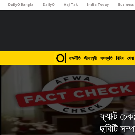
DailyO Bangla
DailyO
Aaj Tak
India Today
Business
রাজনীতি
জীবনমুখী
সংস্কৃতি
বিবিধ
খেলা
ফ্যাক্ট চে
ছবিটি সম্