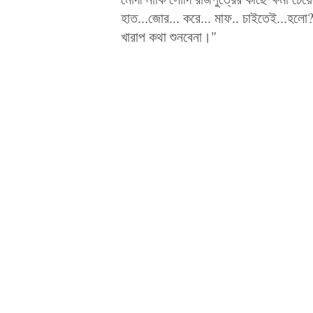
হাত...জোর... করে... মাফ.. চাইতেই...হল
খারাপ কথা শুনবেনা।"