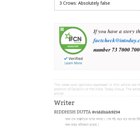
3 Crows: Absolutely false
If you have a story t
factcheck@intoday.
number
73 7000 700
The views and opinions expressed in this article are th
position of DailyO.in or the India Today Group. The writer
article.
Writer
RIDDHISH DUTTA
@riddhish9234
আজ তক ফ্যাক্টচেক দলের সদস্য। শেষ পাঁচ বছর ধরে বাংলার ডি
কাজ করার অভিজ্ঞতা রয়েছে।