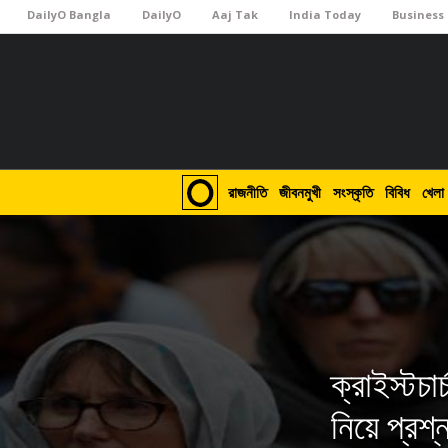
DailyO Bangla
DailyO
Aaj Tak
India Today
Business
রাজনীতি
জীবনমুখী
সংস্কৃতি
বিবিধ
খেলা
ক্রাইস্টচা
নিয়ে প্রশ