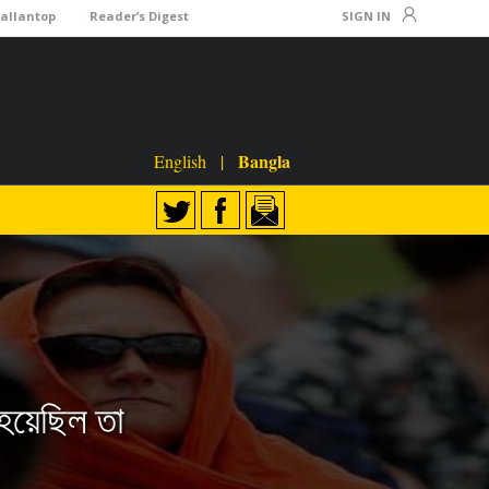
Lallantop
Reader’s Digest
SIGN IN
Bangla
English
|
ি হয়েছিল তা