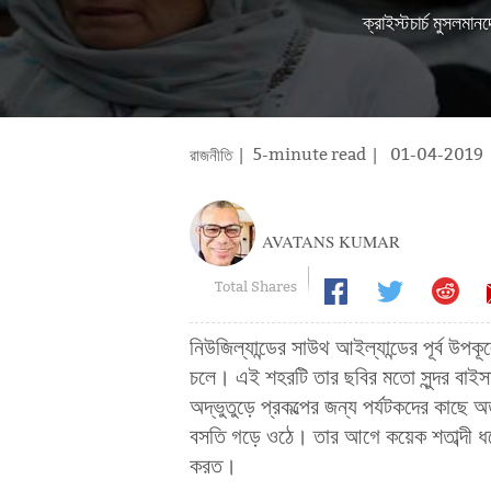
ক্রাইস্টচার্চ মুসলমা
| 5-minute read
|
01-04-2019
রাজনীতি
AVATANS KUMAR
Total Shares
নিউজিল্যান্ডের সাউথ আইল্যান্ডের পূর্ব উপক
চলে। এই শহরটি তার ছবির মতো সুন্দর বাইসাইক
অদ্ভুতুড়ে প্রকল্পের জন্য পর্যটকদের কাছ
বসতি গড়ে ওঠে। তার আগে কয়েক শতাব্দী ধ
করত।