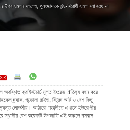
নদের উপর হামলার বললেও, পুলওয়ামাকে হিন্দু-বিরোধী হামলা বলা হচ্ছে না
ূলে অবস্থিত ক্রাইস্টচার্চ মূলত ইংরেজ ঐতিহ্য বহন করে
েল ট্র্যাক, গন্ডোলা রাইড, স্ট্রিট আর্ট ও বেশ কিছু
ে অত্যন্ত লোভনীয়। আঠারো শতাব্দীতে এখানে ইউরোপীয়
রে স্থানীয় বেশ কয়েকটি উপজাতি এই অঞ্চলে বসবাস