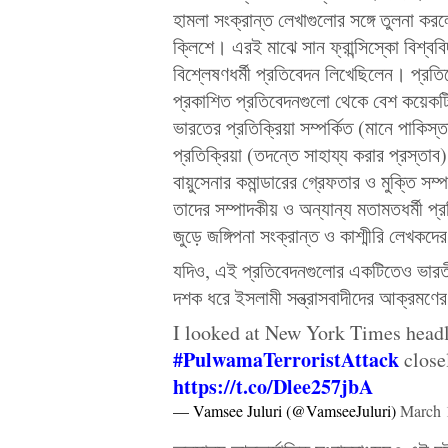
হামলা সংক্রান্ত লেখাগুলোর সঙ্গে তুলনা ক
ক্লিশে। এরই মাঝে সান ফ্রান্সিস্কো বিশ্বব
বিশ্লেষণধর্মী প্রতিবেদন লিখেছিলেন। প্রতি
প্রকাশিত প্রতিবেদনগুলো থেকে বেশ কয়েকটি গু
ভারতের প্রতিক্রিয়া সম্পর্কিত (মানে পাকিস্
প্রতিক্রিয়া (তদন্তে সাহায্য করার প্রস্তাব)
বায়ুসেনার কমান্ডারের গ্রেফতার ও মুক্তি সম
তাদের সম্পাদকীয় ও অন্যান্য মতামতধর্মী প্র
জুড়ে জঙ্গিপনা সংক্রান্ত ও কাশ্মীরি লেখকদে
যদিও, এই প্রতিবেদনগুলোর একটিতেও ভারতীয়
দশক ধরে ইসলামী সন্ত্রাসবাদীদের আক্রমণ
I looked at New York Times headl
#PulwamaTerroristAttack
closel
https://t.co/Dlee257jbA
— Vamsee Juluri (@VamseeJuluri)
March 