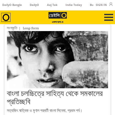
DailyO Bangla
DailyO
Aaj Tak
India Today
Business Today
SIGN IN
একলা বলো রে
সংস্কৃতি
| Long-form
বাংলা চলচ্চিত্রে সাহিত্য থেকে সমকালের
প্রতিচ্ছবি
সত্যজিৎ ঋত্বিক ও মৃণাল পরবর্তী বাংলা সিনেমা, প্রথম পর্ব।