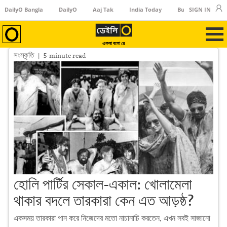
DailyO Bangla
DailyO
Aaj Tak
India Today
Business Today
SIGN IN
একলা বলো রে
সংস্কৃতি
| 5-minute read
হোলি পার্টির সেকাল-একাল: খোলামেলা
থাকার বদলে তারকারা কেন এত আড়ষ্ঠ?
একসময় তারকারা পান করে নিজেদের মতো নাচানাচি করতেন, এখন সবই সাজানো