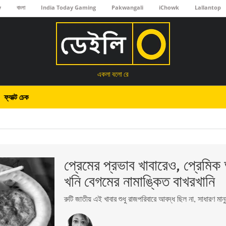
y
বাংলা
India Today Gaming
Pakwangali
iChowk
Lallantop
একলা বলো রে
ফ্যাক্ট চেক
প্রেমের প্রভাব খাবারেও, প্রেমিক
খনি বেগমের নামাঙ্কিত বাখরখানি
রুটি জাতীয় এই খাবার শুধু রাজপরিবারে আবদ্ধ ছিল না, সাধারণ মা