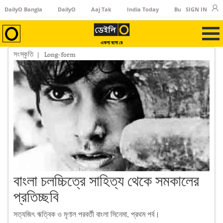
DailyO Bangla
DailyO
Aaj Tak
India Today
Business Today
SIGN IN
একলা বলো রে
সংস্কৃতি
| Long-form
বাংলা চলচ্চিত্রে সাহিত্য থেকে সমকালের
প্রতিচ্ছবি
সত্যজিৎ ঋত্বিক ও মৃণাল পরবর্তী বাংলা সিনেমা, প্রথম পর্ব।