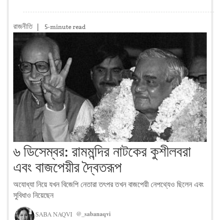
রাজনীতি
|
5-minute read
৬ ডিসেম্বর: রামমন্দির নাটকের কুশীলবরা
এবং বাজপেয়ীর দ্বৈতরূপ
অযোধ্যা নিয়ে যখন বিজেপি নেতারা তৎপর তখন বাজপেয়ী নেপথ্যেও ছিলেন এবং
সুবিধাও নিয়েছেন
SABA NAQVI
@_sabanaqvi