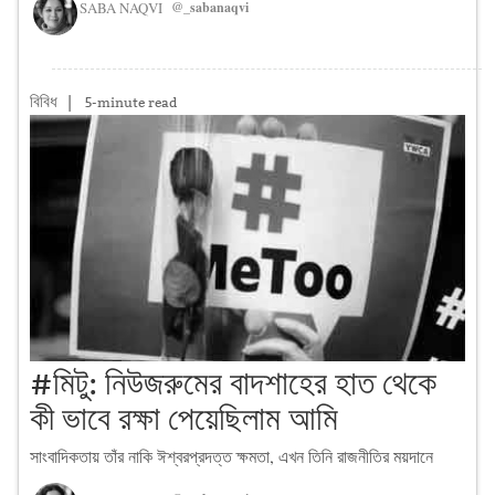
SABA NAQVI
@_sabanaqvi
বিবিধ
|
5-minute read
#মিটু: নিউজরুমের বাদশাহের হাত থেকে
কী ভাবে রক্ষা পেয়েছিলাম আমি
সাংবাদিকতায় তাঁর নাকি ঈশ্বরপ্রদত্ত ক্ষমতা, এখন তিনি রাজনীতির ময়দানে