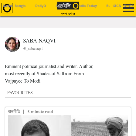
DailyO Bangla
DailyO
Aaj Tak
India Today
Business Today
SIGN IN
একলা বলো রে
SABA NAQVI
@_sabanaqvi
Eminent political journalist and writer. Author,
most recently of Shades of Saffron: From
Vajpayee To Modi
FAVOURITES
রাজনীতি
|
5-minute read