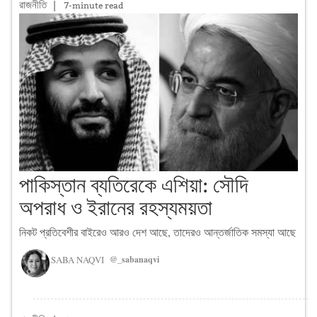
রাজনীতি
|
7-minute read
পাকিস্তান ব্যতিরেকে এশিয়া: সৌদি
অপরাধ ও ইরানের রহস্যময়তা
নিকট প্রতিবেশীর বাইরেও আরও দেশ আছে, তাদেরও আন্তর্জাতিক সমস্যা আছে
SABA NAQVI
@_sabanaqvi