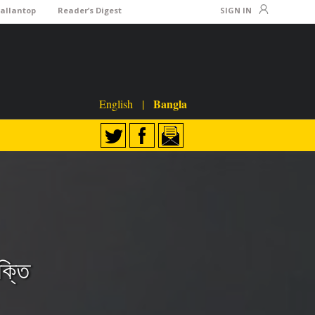
Lallantop
Reader’s Digest
SIGN IN
Bangla
English
|
ক্তি