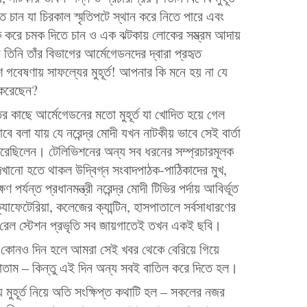
চান যা চিরকাল স্মৃতিপটে স্থান করে নিতে পারে এবং
ট্রাইক করে চমক দিতে চান ও এক ঝটকায় লোকের সম্ভ্রম আদায়
নি তাঁর বিভাগের আর্মেগেডনদের দ্বারা প্রহৃত
বেষণায় সাফল্যের মুহূর্ত! আপনার কি মনে হয় না যে
 করেছেন?
র কাছে আর্মেগেডনের মতো মুহূর্ত যা খোদিত হয়ে গেল
বলা যায় যে নরেন্দ্র মোদী যখন নাটকীয় ভাবে সেই বার্তা
রেছিলেন। টেলিভিশনের অন্য সব ধরনের সম্প্রচারমূলক
 দেখানো হতে থাকল উদ্বিগ্ন সংবাদপাঠক-পাঠিকাদের মুখ,
র্যন্ত প্রধানমন্ত্রী নরেন্দ্র মোদী টিভির পর্দায় আবির্ভূত
াফেটেরিয়া, কলেজের ক্যান্টিন, হাসপাতালে সর্বসাধারণের
, রেল স্টেশন প্রভৃতি সব জায়গাতেই তখন একই ছবি।
য কোনও দিন হলে আমরা সেই খবর থেকে বেরিয়ে গিয়ে
দেখাতাম – কিন্তু এই দিন অন্য সবই বাতিল করে দিতে হল।
ুহূর্ত নিয়ে অতি সংক্ষিপ্ত কথাটি হল – সকলের নজর