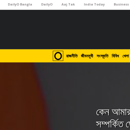
DailyO Bangla
DailyO
Aaj Tak
India Today
Business
রাজনীতি
জীবনমুখী
সংস্কৃতি
বিবিধ
খেলা
কেন আমার ম
সম্পর্কিত