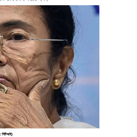
স: পিটিআই)