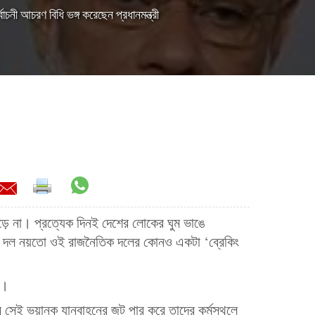
বাচনী আচরণ বিধি ভঙ্গ করেছেন প্রধানমন্ত্রী
়ে না। প্রত্যেক দিনই দেশের লোকের ঘুম ভাঙে
ক দল নয়তো ওই রাজনৈতিক দলের কোনও একটা ‘ব্রেকিং
া।
র সেই ভয়ানক যানবাহনের জট পার করে তাদের কর্মস্থলে