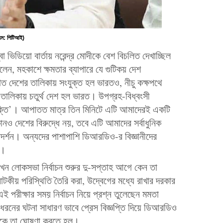
উৎস: পিটিআই)
 ভিডিয়ো বার্তায় নরেন্দ্র মোদীকে বেশ বিচলিত দেখাচ্ছিল
বলেন, মহকাশে ক্ষমতার ব্যাপারে যে গুটিকয় দেশ
াত দেশের তালিকায় সংযুক্ত হল ভারতও, নীচু কক্ষপথে
তালিকায় চতুর্থ দেশ হল ভারত। উপগ্রহ-বিধ্বংসী
 শক্তি’। আপাতত মাত্র তিন মিনিটে এটি আমাদেরই একটি
নও দেশের বিরুদ্ধে নয়, তবে এটি আমাদের সর্বাধুনিক
্রদর্শন। অন্যদের পাশাপাশি ডিআরডিও-র বিজ্ঞানীদের
ী।
তখন লোকসভা নির্বাচন শুরুর দু-সপ্তাহ আগে কেন তা
নাটকীয় পরিস্থিতি তৈরি করা, উদ্বেগের মধ্যে রাখার দরকার
ই পরীক্ষার সময় নির্বাচন নিয়ে প্রশ্ন তুলেছেন মমতা
ই ধরনের ঘটনা সাধারণ ভাবে প্রেস বিজ্ঞপ্তি দিয়ে ডিআরডিও
্রীকে তা ঘোষণা করতে হল।