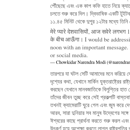
পৌঁছেছে এবং এক কাপ কফি হাতে নিয়ে ক্যা
চলতে শুরু করে দিল। দ্বিভাষিক একটি টুইটবার
১১.৪৫ মিনিট থেকে দুপুর ১২টার মধ্যে তিনি
मेरे प्यारे देशवासियों, आज सवेरे लगभग 
के बीच आऊँगा। I would be address
noon with an important message. 
or social media.
— Chowkidar Narendra Modi (@narendra
তারপরে যা ঘটল সেটি আমাদের মনে করিয়ে দে
দৃশ্যের কথা, যেখানে মার্কিন যুক্তরাষ্ট্রের 
করছেন যেখানে মানবজাতিকে বিলুপ্তির হাত 
তাঁদের জীবন তুচ্ছ করে সেই প্রকল্পটি বাস
তখনই ক্যামেরাটি ঘুরে গেল এবং জুম করে দেখ
আরব, সারা দুনিয়ার সব মানুষ উদ্বেগের সঙ্গ
ঈশ্বরের কাছে প্রার্থনা করতে শুরু করল এব
উৎকর্ণ হয়ে অপেক্ষা করতে লাগল রাষ্ট্রপতির ব