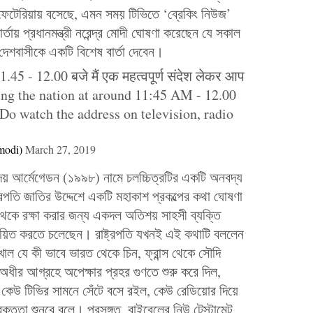
ফেটেরিয়ায় বসেছে, এমন সময় টিভিতে ‘ব্রেকিং নিউজ’
্তায় প্রধানমন্ত্রী নরেন্দ্র মোদী ঘোষণা করেছেন যে সকাল
 দেশবাসীকে একটি বিশেষ বার্তা দেবেন।
11.45 - 12.00 बजे मैं एक महत्वपूर्ण संदेश लेकर आप
ing the nation at around 11:45 AM - 12.00
Do watch the address on television, radio
modi)
March 27, 2019
য় আর্মেগেডন (১৯৯৮) নামে চলচ্চিত্রটির একটি অনবদ্য
রাষ্ট্রপতি জাতির উদ্দেশে একটি মহাকাশ প্রকল্পের কথা ঘোষণা
থেকে রক্ষা করার জন্য একদল অতিশয় সাহসী ব্যক্তি
্তবায়িত করতে চলেছেন। রাষ্ট্রপতি যখনই এই কথাটি বললেন
াল যে কী ভাবে ভারত থেকে চিন, ফ্রান্স থেকে সৌদি
ে অধীর আগ্রহে অপেক্ষার প্রহর গুণতে শুরু করে দিল,
ং কেউ টিভির সামনে সেঁটে বসে রইল, কেউ রেডিয়োর দিয়ে
ক্তৃতা শুনবে বলে। প্রসঙ্গত, বাইবেলের নিউ টেস্টামেন্ট