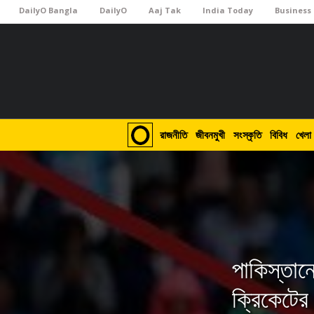
DailyO Bangla
DailyO
Aaj Tak
India Today
Business
রাজনীতি
জীবনমুখী
সংস্কৃতি
বিবিধ
খেলা
পাকিস্তান
ক্রিকেটের