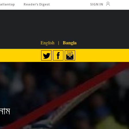
Lallantop
Reader’s Digest
SIGN IN
Bangla
English
|
নাম