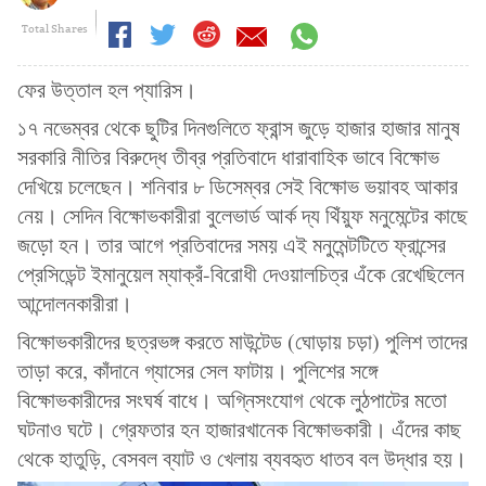
Total Shares
ফের উত্তাল হল প্যারিস।
১৭ নভেম্বর থেকে ছুটির দিনগুলিতে ফ্রান্স জুড়ে হাজার হাজার মানুষ
সরকারি নীতির বিরুদ্ধে তীব্র প্রতিবাদে ধারাবাহিক ভাবে বিক্ষোভ
দেখিয়ে চলেছেন। শনিবার ৮ ডিসেম্বর সেই বিক্ষোভ ভয়াবহ আকার
নেয়। সেদিন বিক্ষোভকারীরা বুলেভার্ড আর্ক দ্য থিঁয়ুফ মনুমেন্টের কাছে
জড়ো হন। তার আগে প্রতিবাদের সময় এই মনুমেন্টটিতে ফ্রান্সের
প্রেসিডেন্ট ইমানুয়েল ম্যাক্রঁ-বিরোধী দেওয়ালচিত্র এঁকে রেখেছিলেন
আন্দোলনকারীরা।
বিক্ষোভকারীদের ছত্রভঙ্গ করতে মাউন্টেড (ঘোড়ায় চড়া) পুলিশ তাদের
তাড়া করে, কাঁদানে গ্যাসের সেল ফাটায়। পুলিশের সঙ্গে
বিক্ষোভকারীদের সংঘর্ষ বাধে। অগ্নিসংযোগ থেকে লুঠপাটের মতো
ঘটনাও ঘটে। গ্রেফতার হন হাজারখানেক বিক্ষোভকারী। এঁদের কাছ
থেকে হাতুড়ি, বেসবল ব্যাট ও খেলায় ব্যবহৃত ধাতব বল উদ্ধার হয়।