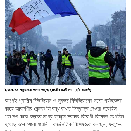
ইয়েলো ভেস্ট আন্দোলনের প্রভাব পড়েছে স্বাভাবিক জনজীবনে। (ছবি: এএফপি)
আগেই প্যারিস মিউজিয়াম ও ল্যুভর মিউজিয়ামের মতো পর্যটকেদর
কাছে আকর্ষণীয় কেন্দ্রগুলি বন্ধ রাখার সিদ্ধান্ত নেওয়া হয়েছিল।
গত দশ-বারো বছরের মধ্যে ফ্রান্সে সরকার বিরোধী বিক্ষোভ সংগঠিত
হয়েছে বলে শোনা যায়নি। রাজনৈতিক বিশেষজ্ঞরা বলছেন, ফ্রান্সের