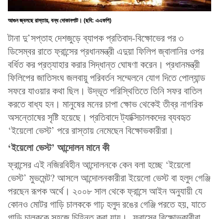
আগুন জ্বলছে রাস্তায়, বন্ধ দোকানপাট। (ছবি: এএফপি)
টানা দু’সপ্তাহ দেশজুড়ে ব্যাপক প্রতিবাদ-বিক্ষোভের পর ৩
ডিসেম্বর রাতে ফ্রান্সের প্রধানমন্ত্রী এদুয়া ফিলিপ জ্বালানির ওপর
বর্ধিত কর প্রত্যাহার করার সিদ্ধান্ত ঘোষণা করেন। প্রধানমন্ত্রী
ফিলিপের জাতিসংঘ জলবায়ু পরিবর্তন সম্মেলনে যোগ দিতে পোল্যান্ড
সফরে যাওয়ার কথা ছিল। উদ্ভূত পরিস্থিতিতে তিনি সফর বাতিল
করতে বাধ্য হন। মানুষের মনের চাপা ক্ষোভ থেকেই তীব্র নাগরিক
অসন্তোষের সৃষ্টি হয়েছে। প্রতিবাদে ট্যাক্সিচালকদের ব্যবহৃত
‘ইয়েলো ভেস্ট’ পরে রাস্তায় নেমেছেন বিক্ষোভকারীরা।
‘
ইয়েলো
ভেস্ট
’
আন্দোলন
মানে
কী
ফ্রান্সের এই নজিরবিহীন আন্দোলনকে কেন বলা হচ্ছে ‘ইয়েলো
ভেস্ট’ মুভমেন্ট? আসলে আন্দোলনকারীরা ইয়েলো ভেস্ট বা হলুদ গেঞ্জি
পরছেন রূপক অর্থে। ২০০৮ সাল থেকে ফ্রান্সে আইন অনুযায়ী যে
কোনও মোটর গাড়ি চালককে গাঢ় হলুদ রঙের গেঞ্জি পরতে হয়, যাতে
গাড়ি চালককে সহজে চিহ্নিত করা যায়। ফ্রান্সের বিক্ষোভকারীরা