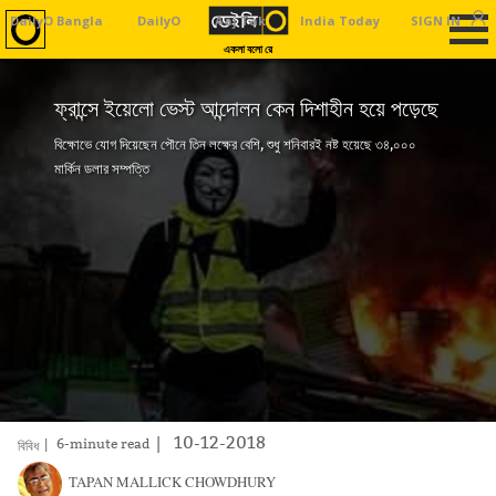
DailyO Bangla
DailyO
Aaj Tak
India Today
SIGN IN
Business To
একলা বলো রে
ফ্রান্সে ইয়েলো ভেস্ট আন্দোলন কেন দিশাহীন হয়ে পড়েছে
বিক্ষোভে যোগ দিয়েছেন পৌনে তিন লক্ষের বেশি, শুধু শনিবারই নষ্ট হয়েছে ৩৪,০০০
মার্কিন ডলার সম্পত্তি
|
10-12-2018
| 6-minute read
বিবিধ
TAPAN MALLICK CHOWDHURY