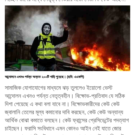
আন্দোলনে এখনও পর্যন্ত অন্তত ২০০টি গাড়ি পুড়েছে। (ছবি: এএফপি)
সামাজিক যোগাযোগের মাধ্যমে ঝড় তুললেও ইয়োলো ভেস্ট
আন্দোলন এখনও পর্যন্ত নেতৃত্বহীন। বিক্ষোভ-প্রতিবাদ যে সঠিক
দিশা পেয়েছে এ কথা বলা যাবে না। বিক্ষোভকারীদের কেউ কেউ
জ্বালানি তেলের মূল্য কমানোর দাবি করছেন, কেউ কেউ অন্যান্য
আর্থিক বোঝা কমাতে বলছেন। কেউ ফ্রান্সের প্রেসিডেন্টের পদত্যাগ
চাইছেন। ফরাসি সংবিধানে এমন কোনও আইন নেই যাতে জোর